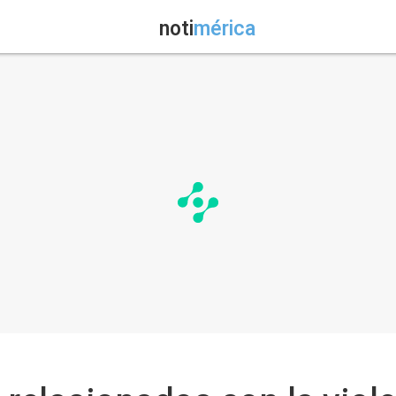
noti
mérica