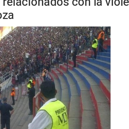
 relacionados con la viole
oza