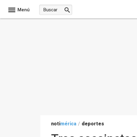
Menú
noti
mérica
/
deportes