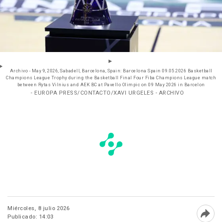
Archivo - May 9, 2026, Sabadell, Barcelona, Spain: Barcelona Spain 09.05.2026 Basketball
Champions League Trophy during the Basketball Final Four Fiba Champions League match
between Rytas Vilnius and AEK BC at Pavello Olimpic on 09 May 2026 in Barcelon
- EUROPA PRESS/CONTACTO/XAVI URGELES - ARCHIVO
Miércoles, 8 julio 2026
Publicado: 14:03
Abri