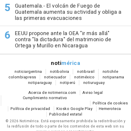
Guatemala.- El volcán de Fuego de
Guatemala aumenta su actividad y obliga a
las primeras evacuaciones
EEUU propone ante la OEA "ir más allá"
contra "la dictadura" del matrimonio de
Ortega y Murillo en Nicaragua
noti
mérica
notici
argentina
noti
bolivia
noti
brasil
noti
chile
colombia
press
noti
ecuador
noti
méxico
noti
panama
noti
paraguay
noti
perú
noti
uruguay
Acerca de notimerica.com
Aviso legal
Cumplimiento normativo
Política de cookies
Política de privacidad
Kiosko Google Play
Hemeroteca
Publicidad estatal
© 2026 Notimérica.
Está expresamente prohibida la redistribución y
la redifusión de todo o parte de los contenidos de esta web sin su