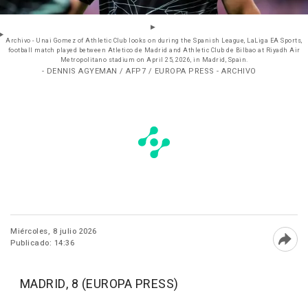
Archivo - Unai Gomez of Athletic Club looks on during the Spanish League, LaLiga EA Sports,
football match played between Atletico de Madrid and Athletic Club de Bilbao at Riyadh Air
Metropolitano stadium on April 25, 2026, in Madrid, Spain.
- DENNIS AGYEMAN / AFP7 / EUROPA PRESS - ARCHIVO
Miércoles, 8 julio 2026
Publicado: 14:36
Abri
MADRID, 8 (EUROPA PRESS)