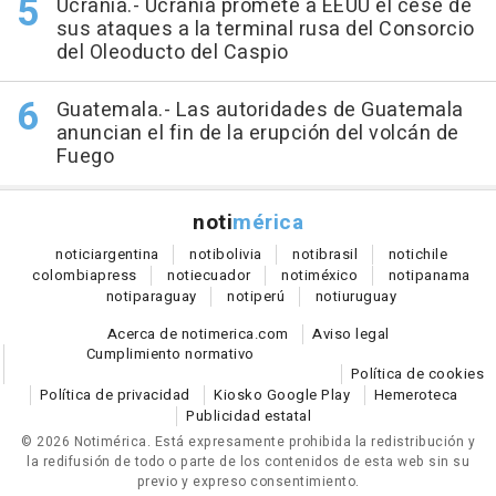
Ucrania.- Ucrania promete a EEUU el cese de
sus ataques a la terminal rusa del Consorcio
del Oleoducto del Caspio
Guatemala.- Las autoridades de Guatemala
anuncian el fin de la erupción del volcán de
Fuego
noti
mérica
notici
argentina
noti
bolivia
noti
brasil
noti
chile
colombia
press
noti
ecuador
noti
méxico
noti
panama
noti
paraguay
noti
perú
noti
uruguay
Acerca de notimerica.com
Aviso legal
Cumplimiento normativo
Política de cookies
Política de privacidad
Kiosko Google Play
Hemeroteca
Publicidad estatal
© 2026 Notimérica.
Está expresamente prohibida la redistribución y
la redifusión de todo o parte de los contenidos de esta web sin su
previo y expreso consentimiento.