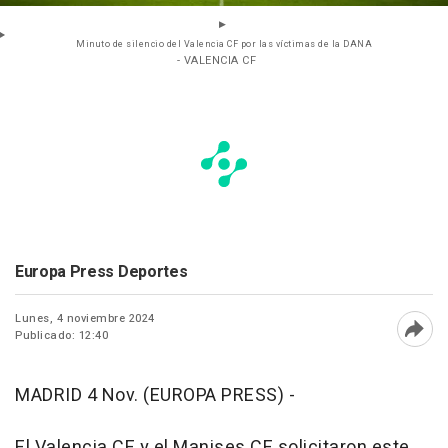
Minuto de silencio del Valencia CF por las víctimas de la DANA
- VALENCIA CF
Europa Press Deportes
Lunes, 4 noviembre 2024
Publicado: 12:40
Abri
MADRID 4 Nov. (EUROPA PRESS) -
El Valencia CF y el Manises CF solicitaron este