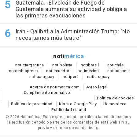
Guatemala.- El volcán de Fuego de
Guatemala aumenta su actividad y obliga a
las primeras evacuaciones
Irán.- Qalibaf a la Administración Trump: "No
necesitamos más teatro"
noti
mérica
notici
argentina
noti
bolivia
noti
brasil
noti
chile
colombia
press
noti
ecuador
noti
méxico
noti
panama
noti
paraguay
noti
perú
noti
uruguay
Acerca de notimerica.com
Aviso legal
Cumplimiento normativo
Política de cookies
Política de privacidad
Kiosko Google Play
Hemeroteca
Publicidad estatal
© 2026 Notimérica.
Está expresamente prohibida la redistribución y
la redifusión de todo o parte de los contenidos de esta web sin su
previo y expreso consentimiento.