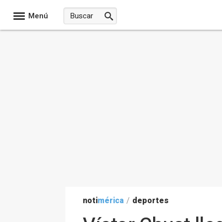
Menú
noti
mérica
/
deportes