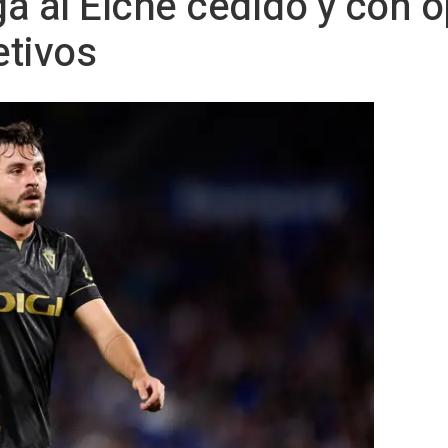
ga al Elche cedido y con 
etivos