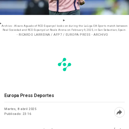
Archivo - Alvaro Aguado of RCD Espanyol looks on during the LaLiga EA Sports match between
Real Sociedad and RCD Espanyol at Reale Arena on February 9, 2025, in San Sebastian, Spain.
- RICARDO LARREINA / AFP7 / EUROPA PRESS - ARCHIVO
Europa Press Deportes
Martes, 8 abril 2025
Publicado: 23:16
Abri