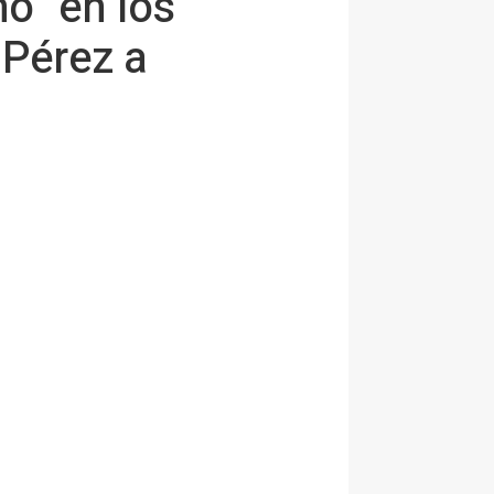
o" en los
 Pérez a