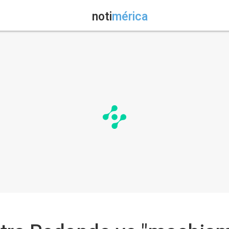
noti
mérica