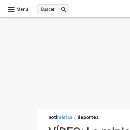
Menú
noti
mérica
/
deportes