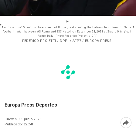
Archivo - Jose' Mourinho head coach of Roma greets during the Italian championship Serie A
football match between AS Roma and SSC Napoli on December 23, 2023 at Stadio Olimpico in
Rome, Italy - Photo Federico Proietti / DPPI
- FEDERICO PROIETTI / DPPI / AFP7 / EUROPA PRESS
Europa Press Deportes
Jueves, 11 junio 2026
Publicado: 22:58
Abri