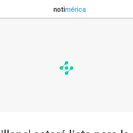
noti
mérica