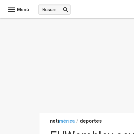
Menú
noti
mérica
/
deportes