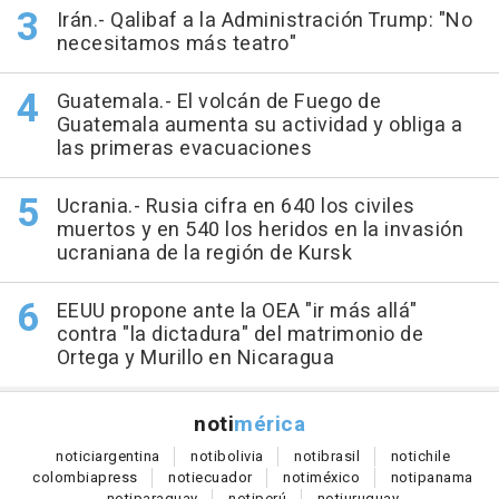
Irán.- Qalibaf a la Administración Trump: "No
necesitamos más teatro"
Guatemala.- El volcán de Fuego de
Guatemala aumenta su actividad y obliga a
las primeras evacuaciones
Ucrania.- Rusia cifra en 640 los civiles
muertos y en 540 los heridos en la invasión
ucraniana de la región de Kursk
EEUU propone ante la OEA "ir más allá"
contra "la dictadura" del matrimonio de
Ortega y Murillo en Nicaragua
noti
mérica
notici
argentina
noti
bolivia
noti
brasil
noti
chile
colombia
press
noti
ecuador
noti
méxico
noti
panama
noti
paraguay
noti
perú
noti
uruguay