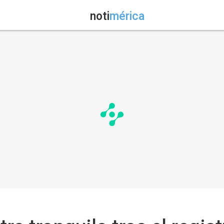
noti
mérica