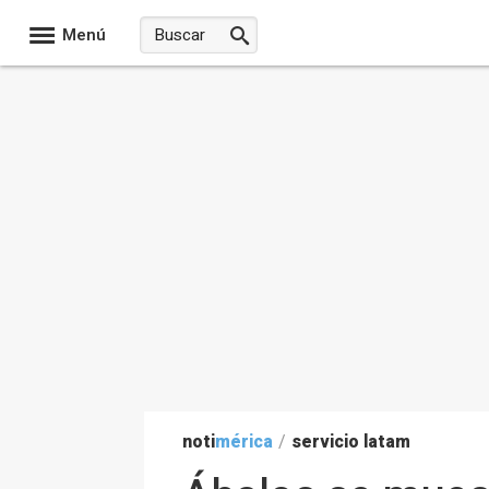
Menú
noti
mérica
/
servicio latam