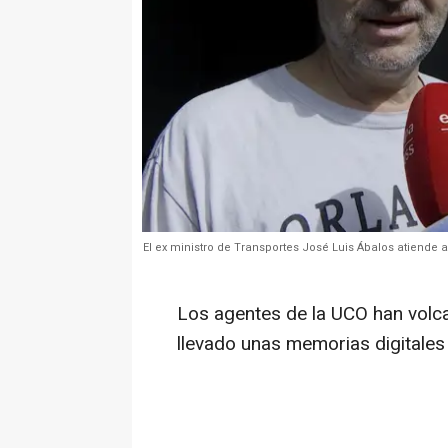
El ex ministro de Transportes José Luis Ábalos atiende 
Los agentes de la UCO han volca
llevado unas memorias digitales