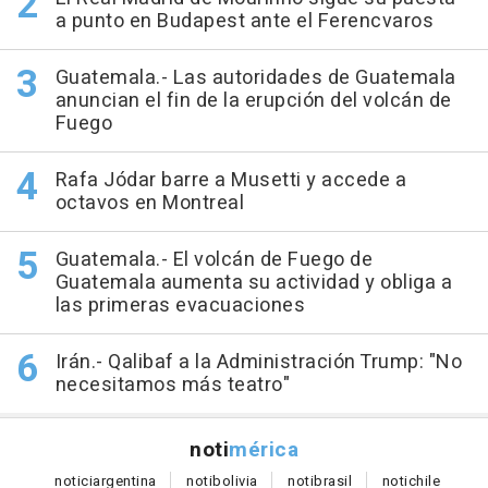
a punto en Budapest ante el Ferencvaros
Guatemala.- Las autoridades de Guatemala
anuncian el fin de la erupción del volcán de
Fuego
Rafa Jódar barre a Musetti y accede a
octavos en Montreal
Guatemala.- El volcán de Fuego de
Guatemala aumenta su actividad y obliga a
las primeras evacuaciones
Irán.- Qalibaf a la Administración Trump: "No
necesitamos más teatro"
noti
mérica
notici
argentina
noti
bolivia
noti
brasil
noti
chile