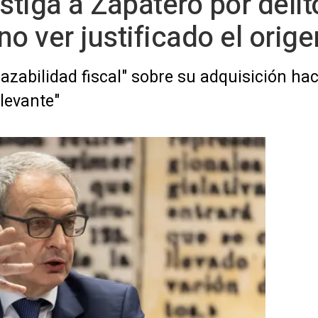
stiga a Zapatero por delito
o ver justificado el orige
razabilidad fiscal" sobre su adquisición h
elevante"