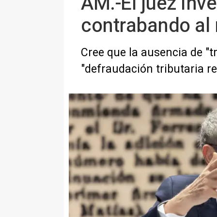
AM.-El juez inve
contrabando al n
Cree que la ausencia de "t
"defraudación tributaria r