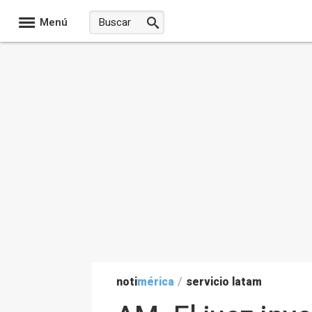
Menú
noti
mérica
/
servicio latam