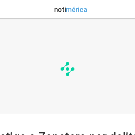
noti
mérica