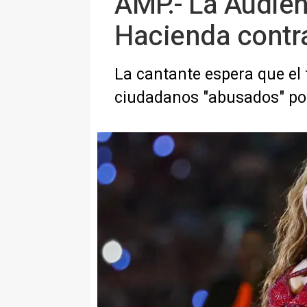
AMP.- La Audien
Hacienda contra
La cantante espera que el f
ciudadanos "abusados" por