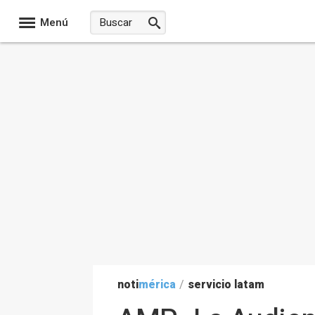
Menú
noti
mérica
/
servicio latam