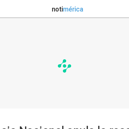
noti
mérica