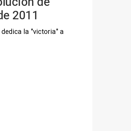
olución de
 de 2011
edica la "victoria" a