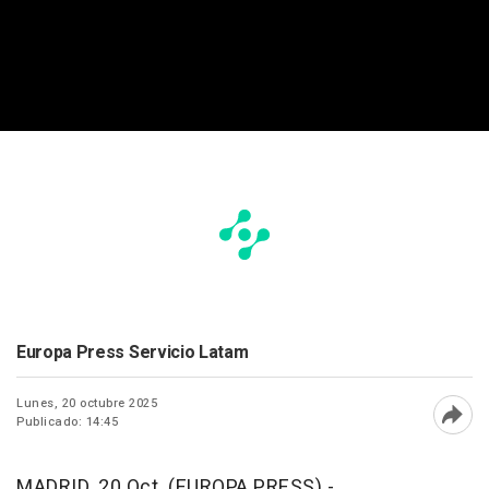
Europa Press Servicio Latam
Lunes, 20 octubre 2025
Publicado: 14:45
Abri
MADRID, 20 Oct. (EUROPA PRESS) -