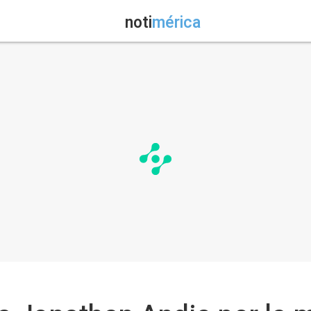
noti
mérica