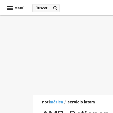
Menú
noti
mérica
/
servicio latam