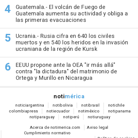
Guatemala.- El volcán de Fuego de
Guatemala aumenta su actividad y obliga a
las primeras evacuaciones
Ucrania.- Rusia cifra en 640 los civiles
muertos y en 540 los heridos en la invasión
ucraniana de la región de Kursk
EEUU propone ante la OEA "ir más allá"
contra "la dictadura" del matrimonio de
Ortega y Murillo en Nicaragua
noti
mérica
notici
argentina
noti
bolivia
noti
brasil
noti
chile
colombia
press
noti
ecuador
noti
méxico
noti
panama
noti
paraguay
noti
perú
noti
uruguay
Acerca de notimerica.com
Aviso legal
Cumplimiento normativo