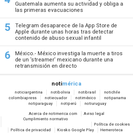
Guatemala aumenta su actividad y obliga a
las primeras evacuaciones
Telegram desaparece de la App Store de
Apple durante unas horas tras detectar
contenido de abuso sexual infantil
México.- México investiga la muerte a tiros
de un 'streamer' mexicano durante una
retransmisión en directo
noti
mérica
notici
argentina
noti
bolivia
noti
brasil
noti
chile
colombia
press
noti
ecuador
noti
méxico
noti
panama
noti
paraguay
noti
perú
noti
uruguay
Acerca de notimerica.com
Aviso legal
Cumplimiento normativo
Política de cookies
Política de privacidad
Kiosko Google Play
Hemeroteca