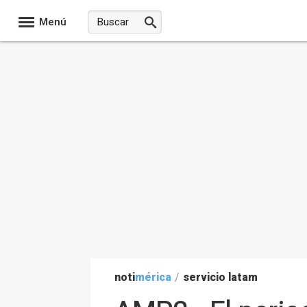
Menú
noti
mérica
/
servicio latam