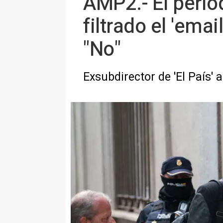
AMP2.- El period
filtrado el 'ema
"No"
Exsubdirector de 'El País'