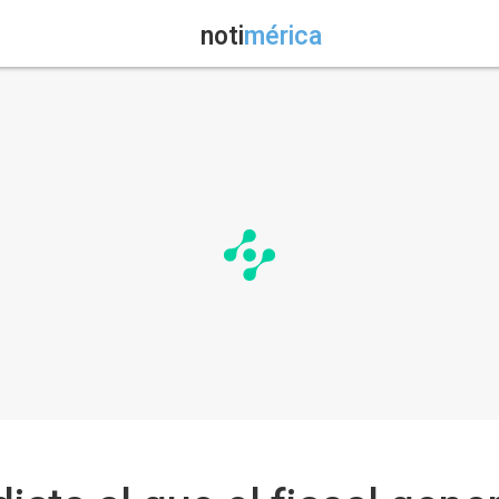
noti
mérica