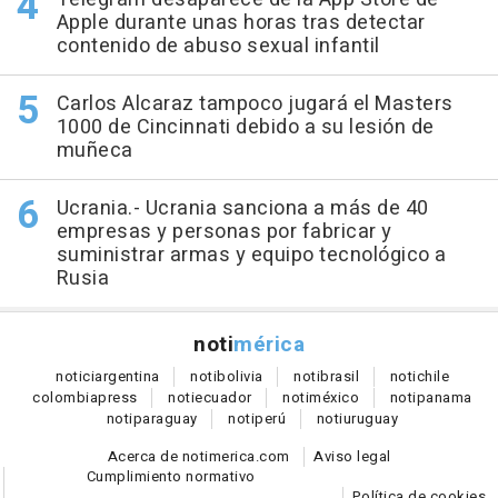
Apple durante unas horas tras detectar
contenido de abuso sexual infantil
Carlos Alcaraz tampoco jugará el Masters
1000 de Cincinnati debido a su lesión de
muñeca
Ucrania.- Ucrania sanciona a más de 40
empresas y personas por fabricar y
suministrar armas y equipo tecnológico a
Rusia
noti
mérica
notici
argentina
noti
bolivia
noti
brasil
noti
chile
colombia
press
noti
ecuador
noti
méxico
noti
panama
noti
paraguay
noti
perú
noti
uruguay
Acerca de notimerica.com
Aviso legal
Cumplimiento normativo
Política de cookies