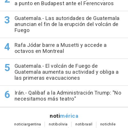
a punto en Budapest ante el Ferencvaros
Guatemala.- Las autoridades de Guatemala
anuncian el fin de la erupción del volcán de
Fuego
Rafa Jódar barre a Musetti y accede a
octavos en Montreal
Guatemala.- El volcán de Fuego de
Guatemala aumenta su actividad y obliga a
las primeras evacuaciones
Irán.- Qalibaf a la Administración Trump: "No
necesitamos más teatro"
noti
mérica
notici
argentina
noti
bolivia
noti
brasil
noti
chile