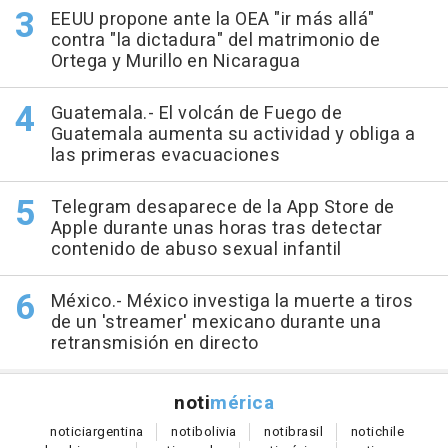
EEUU propone ante la OEA "ir más allá"
contra "la dictadura" del matrimonio de
Ortega y Murillo en Nicaragua
Guatemala.- El volcán de Fuego de
Guatemala aumenta su actividad y obliga a
las primeras evacuaciones
Telegram desaparece de la App Store de
Apple durante unas horas tras detectar
contenido de abuso sexual infantil
México.- México investiga la muerte a tiros
de un 'streamer' mexicano durante una
retransmisión en directo
noti
mérica
notici
argentina
noti
bolivia
noti
brasil
noti
chile