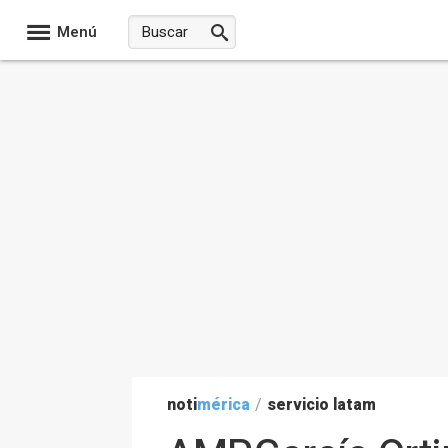
Menú
noti
mérica
/
servicio latam