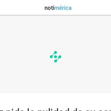
noti
mérica