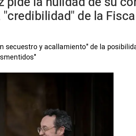
z pide la nulidad de su c
 "credibilidad" de la Fisca
 secuestro y acallamiento" de la posibilida
esmentidos"