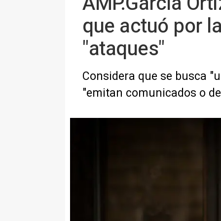
AMP.García Orti
que actuó por la
"ataques"
Considera que se busca "un
"emitan comunicados o d