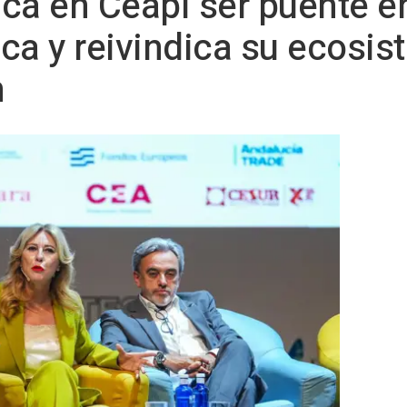
ca en Ceapi ser puente e
ca y reivindica su ecosi
n