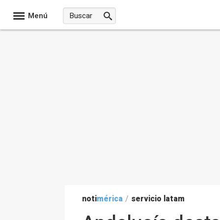
Menú
noti
mérica
/
servicio latam