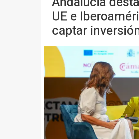
Andalucía desta
UE e Iberoaméri
captar inversió