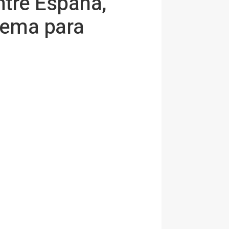
ntre España,
stema para