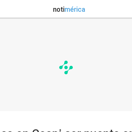
noti
mérica