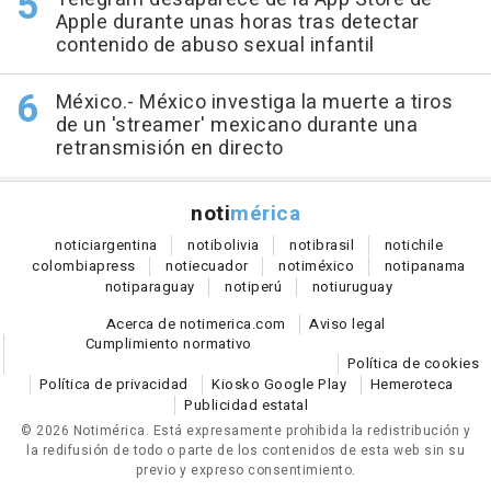
Apple durante unas horas tras detectar
contenido de abuso sexual infantil
México.- México investiga la muerte a tiros
de un 'streamer' mexicano durante una
retransmisión en directo
noti
mérica
notici
argentina
noti
bolivia
noti
brasil
noti
chile
colombia
press
noti
ecuador
noti
méxico
noti
panama
noti
paraguay
noti
perú
noti
uruguay
Acerca de notimerica.com
Aviso legal
Cumplimiento normativo
Política de cookies
Política de privacidad
Kiosko Google Play
Hemeroteca
Publicidad estatal
© 2026 Notimérica.
Está expresamente prohibida la redistribución y
la redifusión de todo o parte de los contenidos de esta web sin su
previo y expreso consentimiento.