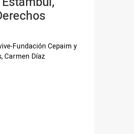
 Estambul,
 Derechos
nvive-Fundación Cepaim y
s, Carmen Díaz