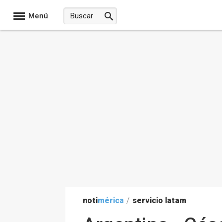
Menú
noti
mérica
/
servicio latam