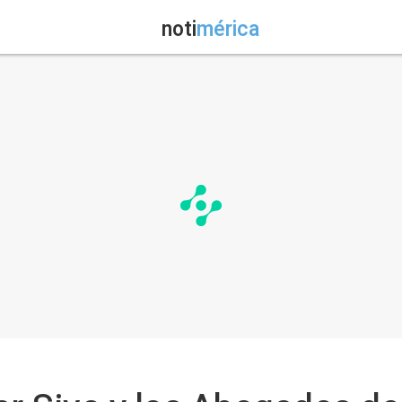
noti
mérica