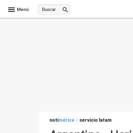
Menú
noti
mérica
/
servicio latam