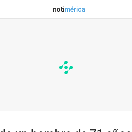
noti
mérica