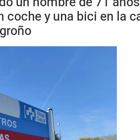
ido un hombre de 71 años 
n coche y una bici en la c
ogroño