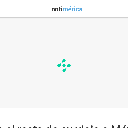
noti
mérica