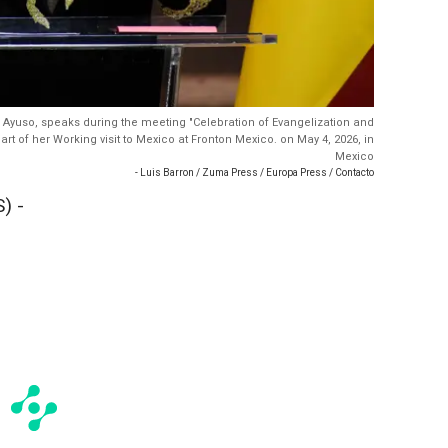
 Ayuso, speaks during the meeting "Celebration of Evangelization and
t of her Working visit to Mexico at Fronton Mexico. on May 4, 2026, in
Mexico
- Luis Barron / Zuma Press / Europa Press / Contacto
) -