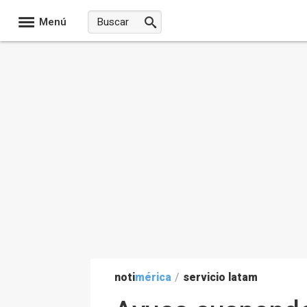
Menú
noti
mérica
/
servicio latam