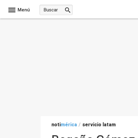
Menú
noti
mérica
/
servicio latam