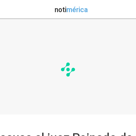
noti
mérica