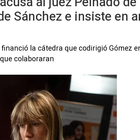
usa al juez Peinado de i
de Sánchez e insiste en an
financió la cátedra que codirigió Gómez e
 que colaboraran