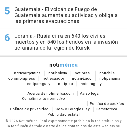
Guatemala.- El volcán de Fuego de
Guatemala aumenta su actividad y obliga a
las primeras evacuaciones
Ucrania.- Rusia cifra en 640 los civiles
muertos y en 540 los heridos en la invasión
ucraniana de la región de Kursk
noti
mérica
notici
argentina
noti
bolivia
noti
brasil
noti
chile
colombia
press
noti
ecuador
noti
méxico
noti
panama
noti
paraguay
noti
perú
noti
uruguay
Acerca de notimerica.com
Aviso legal
Cumplimiento normativo
Política de cookies
Política de privacidad
Kiosko Google Play
Hemeroteca
Publicidad estatal
© 2026 Notimérica.
Está expresamente prohibida la redistribución y
la redifusión de todo o parte de los contenidos de esta web sin su