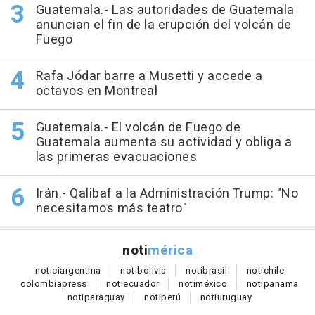
Guatemala.- Las autoridades de Guatemala
anuncian el fin de la erupción del volcán de
Fuego
Rafa Jódar barre a Musetti y accede a
octavos en Montreal
Guatemala.- El volcán de Fuego de
Guatemala aumenta su actividad y obliga a
las primeras evacuaciones
Irán.- Qalibaf a la Administración Trump: "No
necesitamos más teatro"
noti
mérica
notici
argentina
noti
bolivia
noti
brasil
noti
chile
colombia
press
noti
ecuador
noti
méxico
noti
panama
noti
paraguay
noti
perú
noti
uruguay