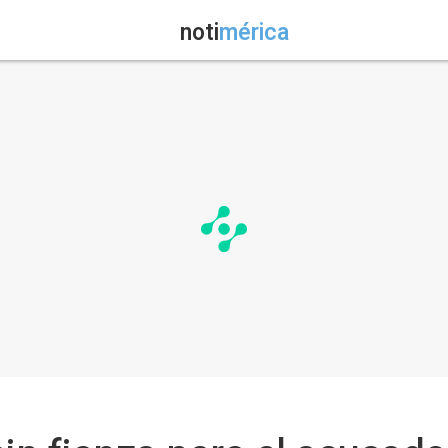
noti
mérica