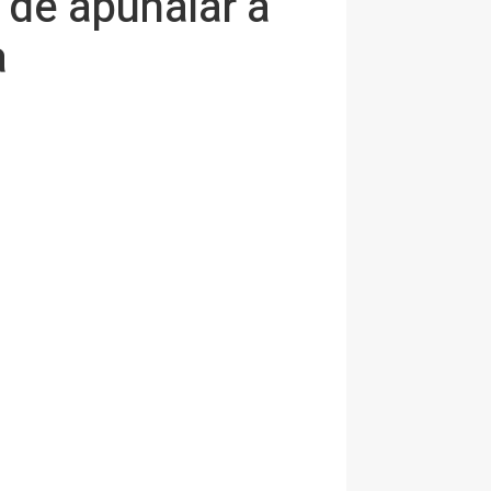
o de apuñalar a
a