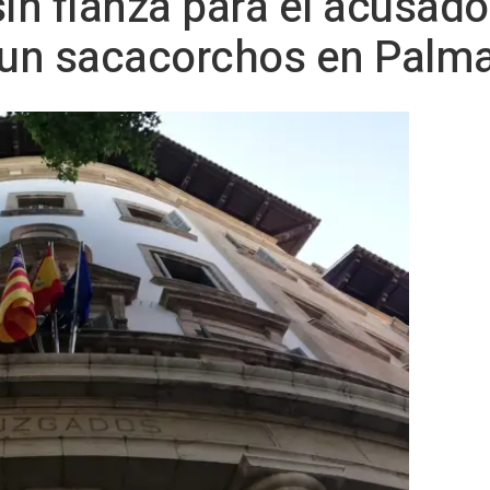
 sin fianza para el acusad
un sacacorchos en Palm