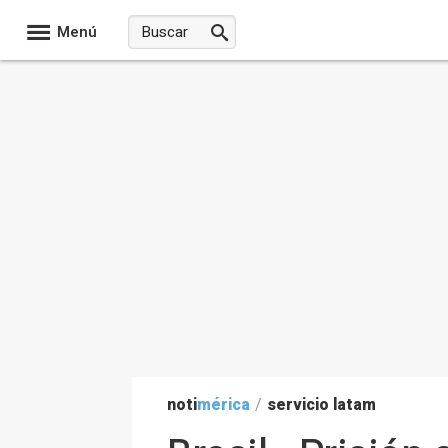
Menú
noti
mérica
/
servicio latam