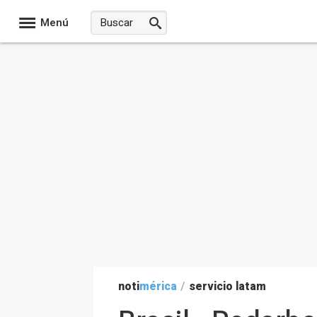
Menú
noti
mérica
/
servicio latam