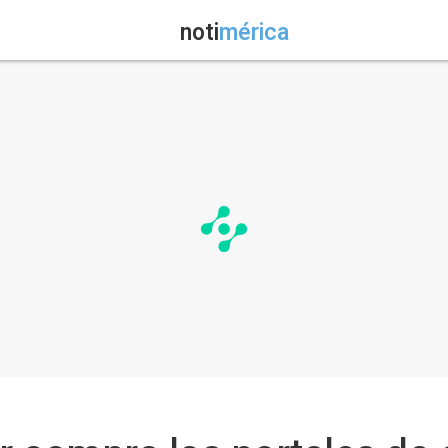
noti
mérica