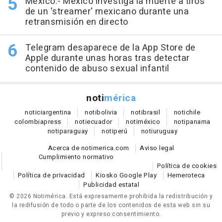
México.- México investiga la muerte a tiros
de un 'streamer' mexicano durante una
retransmisión en directo
Telegram desaparece de la App Store de
Apple durante unas horas tras detectar
contenido de abuso sexual infantil
noti
mérica
notici
argentina
noti
bolivia
noti
brasil
noti
chile
colombia
press
noti
ecuador
noti
méxico
noti
panama
noti
paraguay
noti
perú
noti
uruguay
Acerca de notimerica.com
Aviso legal
Cumplimiento normativo
Política de cookies
Política de privacidad
Kiosko Google Play
Hemeroteca
Publicidad estatal
© 2026 Notimérica.
Está expresamente prohibida la redistribución y
la redifusión de todo o parte de los contenidos de esta web sin su
previo y expreso consentimiento.