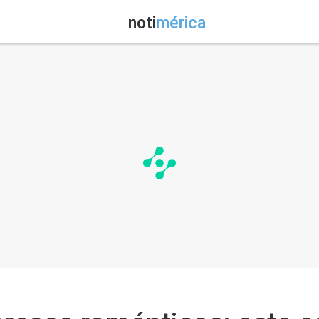
noti
mérica