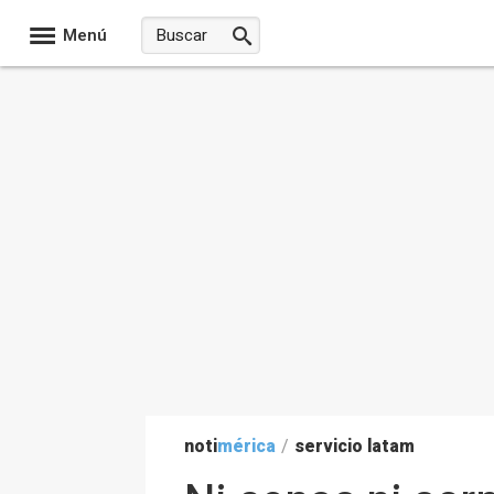
Menú
noti
mérica
/
servicio latam