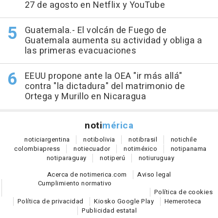
27 de agosto en Netflix y YouTube
Guatemala.- El volcán de Fuego de
Guatemala aumenta su actividad y obliga a
las primeras evacuaciones
EEUU propone ante la OEA "ir más allá"
contra "la dictadura" del matrimonio de
Ortega y Murillo en Nicaragua
noti
mérica
notici
argentina
noti
bolivia
noti
brasil
noti
chile
colombia
press
noti
ecuador
noti
méxico
noti
panama
noti
paraguay
noti
perú
noti
uruguay
Acerca de notimerica.com
Aviso legal
Cumplimiento normativo
Política de cookies
Política de privacidad
Kiosko Google Play
Hemeroteca
Publicidad estatal