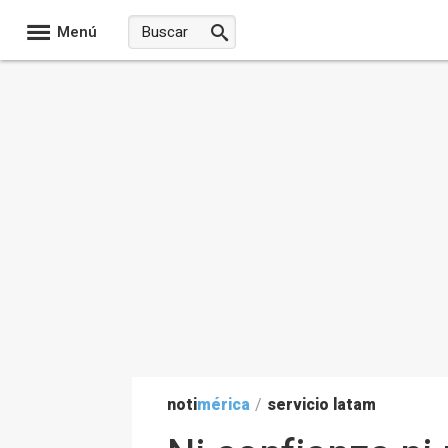
Menú
noti
mérica
/
servicio latam