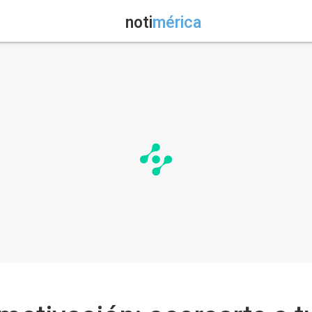
noti
mérica