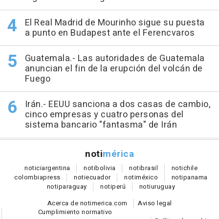
El Real Madrid de Mourinho sigue su puesta
a punto en Budapest ante el Ferencvaros
Guatemala.- Las autoridades de Guatemala
anuncian el fin de la erupción del volcán de
Fuego
Irán.- EEUU sanciona a dos casas de cambio,
cinco empresas y cuatro personas del
sistema bancario "fantasma" de Irán
noti
mérica
notici
argentina
noti
bolivia
noti
brasil
noti
chile
colombia
press
noti
ecuador
noti
méxico
noti
panama
noti
paraguay
noti
perú
noti
uruguay
Acerca de notimerica.com
Aviso legal
Cumplimiento normativo