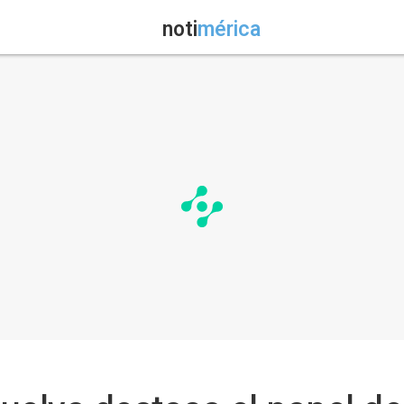
noti
mérica