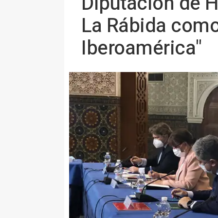
Diputación de H
La Rábida como 
Iberoamérica"