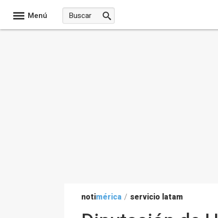
Menú
noti
mérica
/
servicio latam