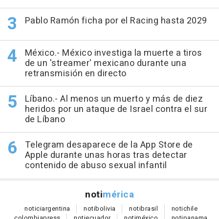
Pablo Ramón ficha por el Racing hasta 2029
México.- México investiga la muerte a tiros
de un 'streamer' mexicano durante una
retransmisión en directo
Líbano.- Al menos un muerto y más de diez
heridos por un ataque de Israel contra el sur
de Líbano
Telegram desaparece de la App Store de
Apple durante unas horas tras detectar
contenido de abuso sexual infantil
noti
mérica
notici
argentina
noti
bolivia
noti
brasil
noti
chile
colombia
press
noti
ecuador
noti
méxico
noti
panama