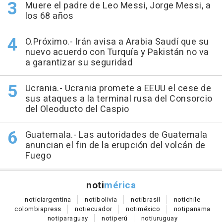
Muere el padre de Leo Messi, Jorge Messi, a
los 68 años
O.Próximo.- Irán avisa a Arabia Saudí que su
nuevo acuerdo con Turquía y Pakistán no va
a garantizar su seguridad
Ucrania.- Ucrania promete a EEUU el cese de
sus ataques a la terminal rusa del Consorcio
del Oleoducto del Caspio
Guatemala.- Las autoridades de Guatemala
anuncian el fin de la erupción del volcán de
Fuego
noti
mérica
notici
argentina
noti
bolivia
noti
brasil
noti
chile
colombia
press
noti
ecuador
noti
méxico
noti
panama
noti
paraguay
noti
perú
noti
uruguay