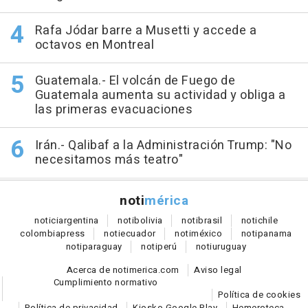
Rafa Jódar barre a Musetti y accede a
octavos en Montreal
Guatemala.- El volcán de Fuego de
Guatemala aumenta su actividad y obliga a
las primeras evacuaciones
Irán.- Qalibaf a la Administración Trump: "No
necesitamos más teatro"
noti
mérica
notici
argentina
noti
bolivia
noti
brasil
noti
chile
colombia
press
noti
ecuador
noti
méxico
noti
panama
noti
paraguay
noti
perú
noti
uruguay
Acerca de notimerica.com
Aviso legal
Cumplimiento normativo
Política de cookies
Política de privacidad
Kiosko Google Play
Hemeroteca