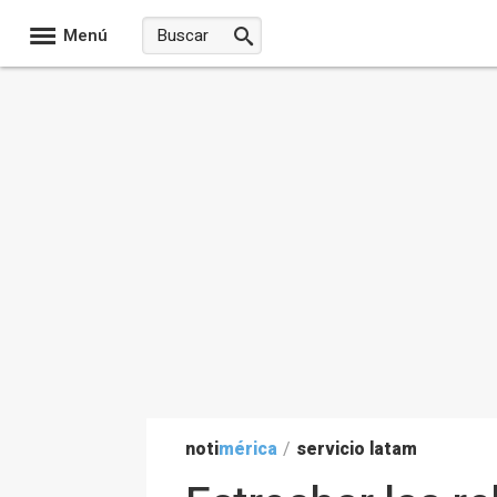
Menú
noti
mérica
/
servicio latam