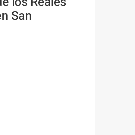
de los Reales
en San