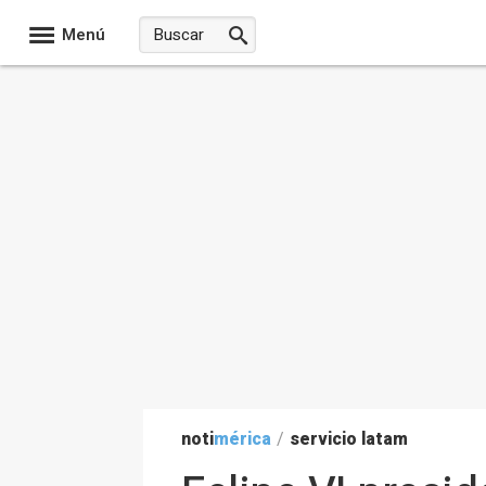
Menú
noti
mérica
/
servicio latam