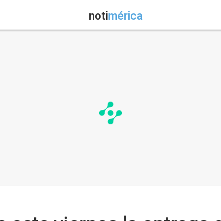
noti
mérica