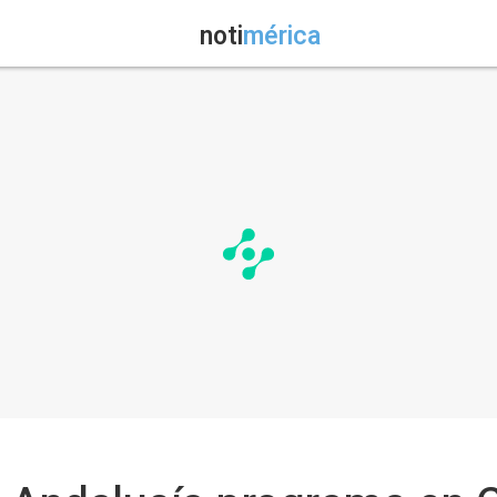
noti
mérica