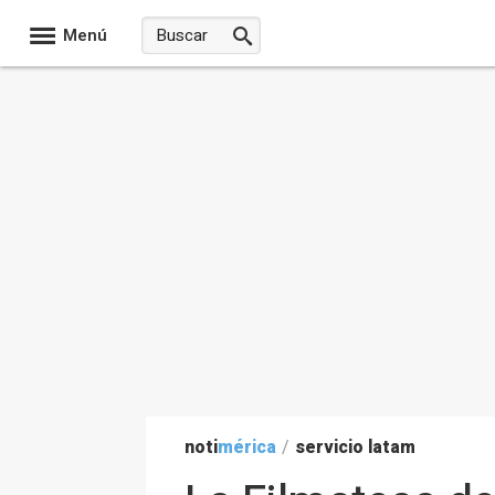
Menú
noti
mérica
/
servicio latam