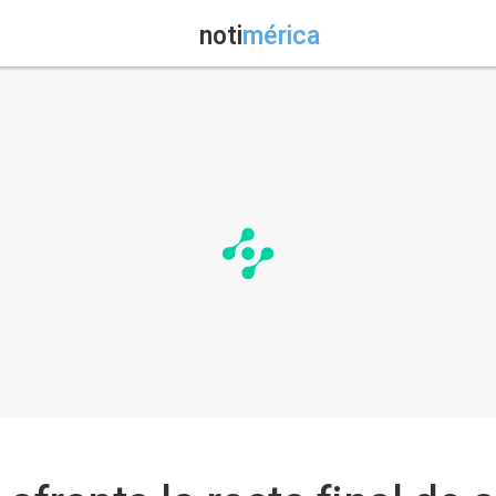
noti
mérica