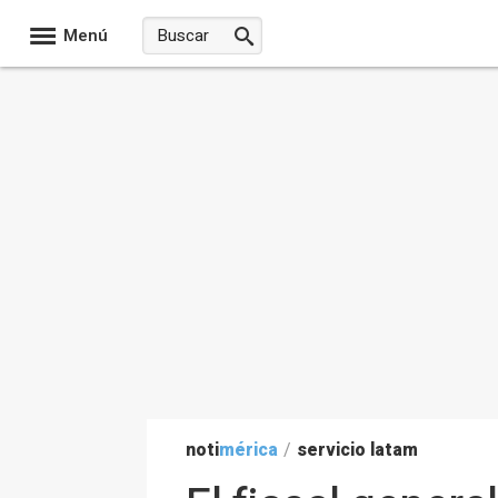
Menú
noti
mérica
/
servicio latam