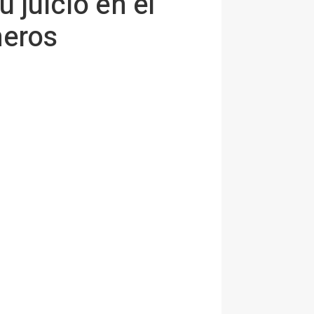
u juicio en el
meros