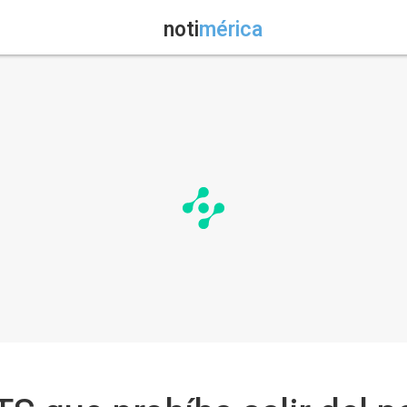
noti
mérica