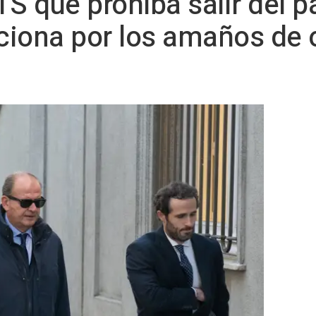
 TS que prohíba salir del p
iona por los amaños de o