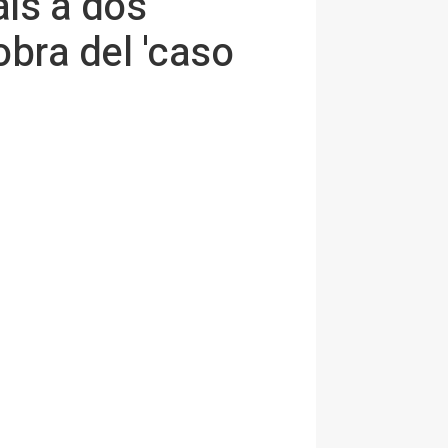
aís a dos
bra del 'caso