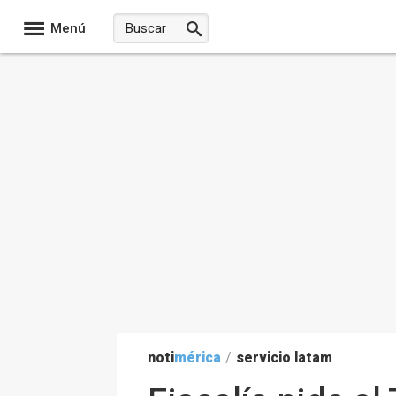
Menú
noti
mérica
/
servicio latam