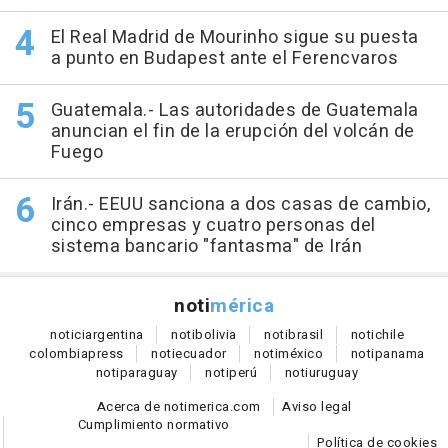
El Real Madrid de Mourinho sigue su puesta
a punto en Budapest ante el Ferencvaros
Guatemala.- Las autoridades de Guatemala
anuncian el fin de la erupción del volcán de
Fuego
Irán.- EEUU sanciona a dos casas de cambio,
cinco empresas y cuatro personas del
sistema bancario "fantasma" de Irán
noti
mérica
notici
argentina
noti
bolivia
noti
brasil
noti
chile
colombia
press
noti
ecuador
noti
méxico
noti
panama
noti
paraguay
noti
perú
noti
uruguay
Acerca de notimerica.com
Aviso legal
Cumplimiento normativo
Política de cookies