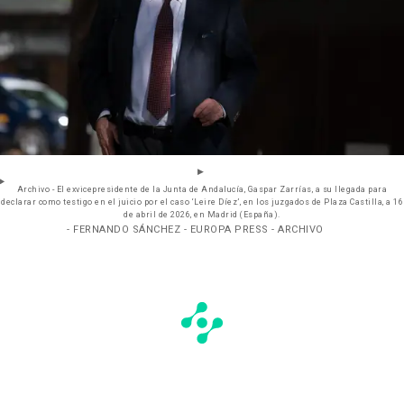
Archivo - El exvicepresidente de la Junta de Andalucía, Gaspar Zarrías, a su llegada para
declarar como testigo en el juicio por el caso ‘Leire Díez’, en los juzgados de Plaza Castilla, a 16
de abril de 2026, en Madrid (España).
- FERNANDO SÁNCHEZ - EUROPA PRESS - ARCHIVO